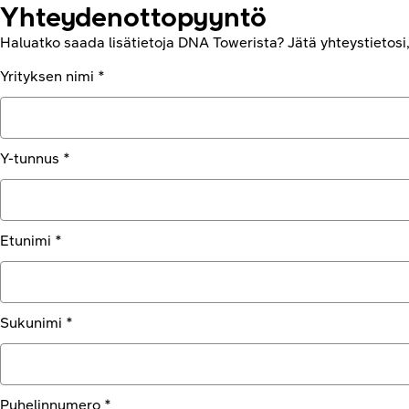
Yhteydenotto­pyyntö
Haluatko saada lisätietoja DNA Towerista? Jätä yhteystietos
Yrityksen nimi *
Y-tunnus *
Etunimi *
Sukunimi *
Puhelinnumero *